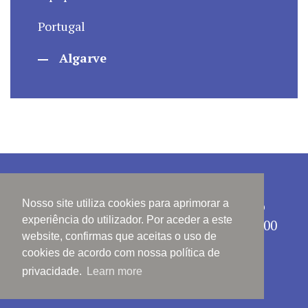
Portugal
Algarve
Política de Privacidade
Copyright 2016 © Conkrit - Mediação
Nosso site utiliza cookies para aprimorar a
experiência do utilizador. Por aceder a este
Imobiliária Unipessoal, Lda — AMI: 13700
website, confirmas que aceitas o uso de
cookies de acordo com nossa política de
privacidade.
Learn more
Powered by Casafari CRM